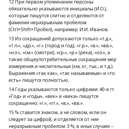
12 При первом упоминании персоны
обязательно указываются инициалы (И.О.),
которые пишутся слитно и отделяются от
фамилии неразрывным пробелом
(Ctrl+Shift+Пробел), например: И.И. Иванов.
13 Из сокращений допускаются только «т.д.»,
«т.п.», «др.», «г.» (город и год), «г.р.», «в.», «вв.»,
«н.э.», «см.» (смотри), «ср.», «р.» (река), «оз.», а
также общеупотребительные сокращения мер
измерения и числительных (км, кг, тыс., и т.д.).
Выражения «так как», «так называемые» и «то
есть» пишутся полностью.
14 Годы указываются только цифрами: 40-е гг.
«Год» и «годы», «век» и «века» пишутся
сокращенно: «г.», «гг.», «в.», «вв.».
15 % ставится знаком, а не словом, если он
следует за цифрой, и отделяется от нее
неразрывным пробелом: 3 %; в иных случаях –