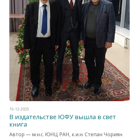
15-12-2025
В издательстве ЮФУ вышла в свет
книга
Автор — м.н.с. ЮНЦ РАН, к.и.н. Степан Чориян