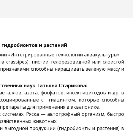
гидробионтов и растений
рии «Интегрированные технологии аквакультуры».
a crassipes), пистии телорезовидной или слоистой
ми признаками: способны наращивать зелёную массу и
твенных наук Татьяна Старикова:
еталлов, азота, фосфатов, инсектицитодов и др. в
ссоциированные с гиацинтом, которые способны
 препараты для применения в аквапонике.
 системах. Ряска — автотрофный организм, быстро
хозяйственных животных.
и выгодной продукции (гидробионты и растения) в