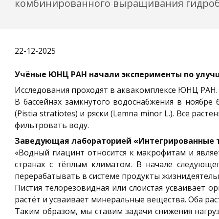
комбинированного выращивания гидроб
22-12-2025
Учёные ЮНЦ РАН начали эксперименты по улуч
Исследования проходят в аквакомплексе ЮНЦ РАН.
В бассейнах замкнутого водоснабжения в ноябре б
(Pistia stratiotes) и ряски (Lemna minor L.). Все
фильтровать воду.
Заведующая лабораторией «Интегрированные те
«Водный гиацинт относится к макрофитам и являет
странах с тёплым климатом. В начале следующ
перерабатывать в системе продукты жизнидеятельн
Пистия телорезовидная или слоистая усваивает о
растёт и усваивает минеральные вещества. Оба ра
Таким образом, мы ставим задачи снижения нагру