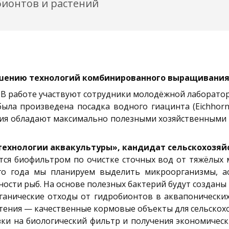
ионтов и растений
шению технологий комбинированного выращивания 
 В работе участвуют сотрудники молодёжной лаборато
ыла произведена посадка водного гиацинта (Eichhorni
 растения обладают максимально полезными хозяйственны
хнологии аквакультуры», кандидат сельскохозяйс
ся биофильтром по очистке сточных вод от тяжёлых м
его года мы планируем выделить микроорганизмы, а
ости рыб. На основе полезных бактерий будут созданы
рганические отходы от гидробионтов в аквапонических
стения — качественные кормовые объекты для сельско
зки на биологический фильтр и получения экономическ