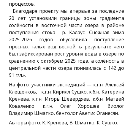
процессов.
Благодаря проекту мы впервые за последние
20 лет установили границы зоны градиента
солёности в восточной части озера в районе
поступления стока р. Калаус. Снежная зима
2025-2026 годов обусловила поступление
пресных талых вод весной, в результате чего
был зафиксирован рост уровня воды в озере по
сравнению с октябрем 2025 года, а солёность в
центральной части озера понизилась с 142 до
91 г/л.».
На фото: участники экспедиций — к.г.н. Алексей
Клещенков, к.г.н. Кирилл Сушко, к.б.н. Катерина
Кренева, к.г.н. Игорь Шевердяев, к.б.н. Матвей
Коваленко, к.г.н. Олег Хорошев, биолог
Владимир Шматко, бентолог Аветис Оганесян.
Авторы фото: К. Кренёва, В. Шматко, К. Сушко.