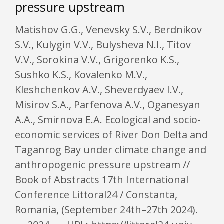
pressure upstream
Matishov G.G., Venevsky S.V., Berdnikov
S.V., Kulygin V.V., Bulysheva N.I., Titov
V.V., Sorokina V.V., Grigorenko K.S.,
Sushko K.S., Kovalenko M.V.,
Kleshchenkov A.V., Sheverdyaev I.V.,
Misirov S.A., Parfenova A.V., Oganesyan
A.A., Smirnova E.A. Ecological and socio-
economic services of River Don Delta and
Taganrog Bay under climate change and
anthropogenic pressure upstream //
Book of Abstracts 17th International
Conference Littoral24 / Constanta,
Romania, (September 24th–27th 2024).