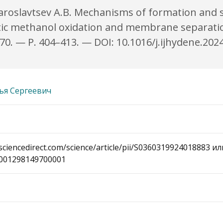
, Yaroslavtsev A.B. Mechanisms of formation an
ytic methanol oxidation and membrane separatio
70. — P. 404–413. — DOI: 10.1016/j.ijhydene.20
ья Сергеевич
sciencedirect.com/science/article/pii/S0360319924018883 и
001298149700001