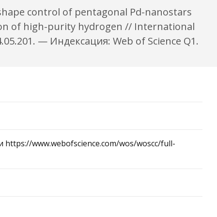
d shape control of pentagonal Pd-nanostars
n of high-purity hydrogen // International
24.05.201. — Индексация: Web of Science Q1.
ли https://www.webofscience.com/wos/woscc/full-