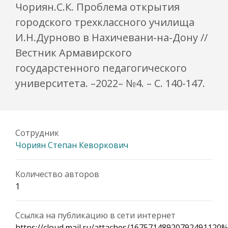
Чориян.С.К. Проблема открытия
городского трехклассного училища
И.Н.Дурново в Нахичевани-на-Дону //
Вестник Армавирского
государстенного педагогического
университета. –2022– №4. – С. 140-147.
Сотрудник
Чориян Степан Кеворкович
Количество авторов
1
Ссылка на публикацию в сети интернет
https://cloud.mail.ru/attaches/1675714892079249112