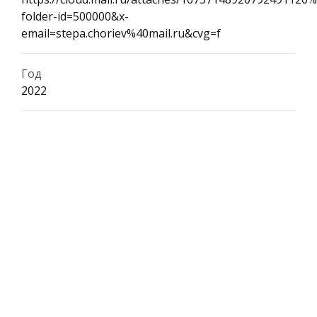
folder-id=500000&x-
email=stepa.choriev%40mail.ru&cvg=f
Год
2022