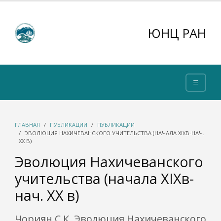
ЮНЦ РАН
ГЛАВНАЯ
ПУБЛИКАЦИИ
ПУБЛИКАЦИИ
ЭВОЛЮЦИЯ НАХИЧЕВАНСКОГО УЧИТЕЛЬСТВА (НАЧАЛА XIXВ-НАЧ.
XX В)
Эволюция Нахичеванского
учительства (начала XIXв-
нач. XX в)
Чориян С.К. Эволюция Нахичеванского