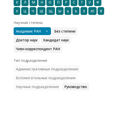
К
Л
М
Н
О
П
Р
С
Т
У
Ф
Х
Ц
Ч
Ш
Щ
Ы
Ь
Ъ
Э
Ю
Я
Научная степень
Академик РАН
Без степени
Доктор наук
Кандидат наук
Член-корреспондент РАН
Тип подразделения
Административные подразделения
Вспомогательные подразделения
Научные подразделения
Руководство