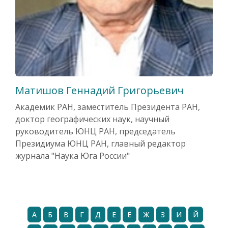
Матишов Геннадий Григорьевич
Академик РАН, заместитель Президента РАН,
доктор географических наук, научный
руководитель ЮНЦ РАН, председатель
Президиума ЮНЦ РАН, главный редактор
журнала "Наука Юга России"
А
Б
В
Г
Д
Е
Ё
Ж
З
И
Й