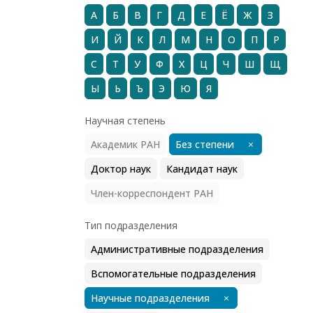
А
Б
В
Г
Д
Е
Ё
Ж
З
И
Й
К
Л
М
Н
О
П
Р
С
Т
У
Ф
Х
Ц
Ч
Ш
Щ
Ы
Ь
Ъ
Э
Ю
Я
Научная степень
Академик РАН
Без степени
Доктор наук
Кандидат наук
Член-корреспондент РАН
Тип подразделения
Административные подразделения
Вспомогательные подразделения
Научные подразделения