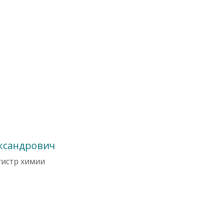
ксандрович
гистр химии