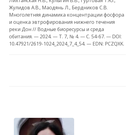
Лихтанская Н.В., Кулыгин В.В., Гуртовая Т.Ю.,
Жулидов А.В., Маодянь Л., Бердников С.В.
Многолетняя динамика концентрации фосфора
и оценка эвтрофирования нижнего течения
реки Дон // Водные биоресурсы и среда
обитания. — 2024. — Т. 7, № 4. — С. 54-67. — DOI:
10.47921/2619-1024_2024_7_4_54. — EDN: PCZQXK.