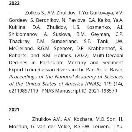
2022
Zolkos S., A.V. Zhulidov, T.Yu. Gurtovaya, V.V.
·
Gordeev, S. Berdnikov, N. Pavlova, E.A. Kalko, Ya.A.
Kuklina, D.A. Zhulidov, L.S. Kosmenko, A.I.
Shiklomanov, A. Suslova, B.M. Geyman, C.P.
Thackray, E.M. Sunderland, S.E. Tank, J.W.
McClelland, R.G.M. Spencer, D.P. Krabbenhof, R.
Robarts, and R.M. Holmes.
(2022). Multi-Decadal
Declines in Particulate Mercury and Sediment
Export from Russian Rivers in the Pan-Arctic Basin.
Proceedings of the National Academy of Sciences
of the United States of America (PNAS),
119 (14),
e2119857119 PNAS Manuscript ID: 2021-19857R
2021
Zhulidov A.V., A.V. Kozhara, M.O. Son, H.
·
Morhun, G. van der Velde, R.S.E.W. Leuven, T.Yu.