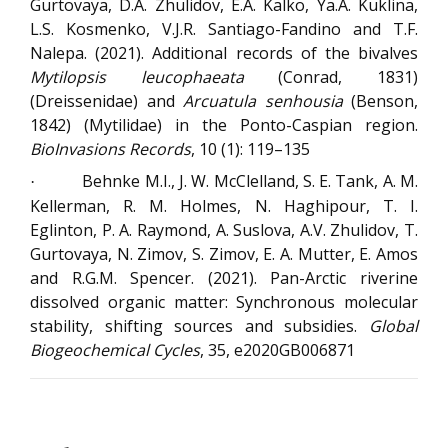
Gurtovaya, D.A. Zhulidov, E.A. Kalko, Ya.A. Kuklina,
L.S. Kosmenko, V.J.R. Santiago-Fandino and T.F.
Nalepa.
(2021). Additional records of the bivalves
Mytilopsis leucophaeata
(Conrad, 1831)
(Dreissenidae) and
Arcuatula senhousia
(Benson,
1842) (Mytilidae) in the Ponto-Caspian region.
BioInvasions Records
, 10 (1): 119–135
Behnke M.I., J. W. McClelland, S. E. Tank, A. M.
·
Kellerman, R. M. Holmes, N. Haghipour, T. I.
Eglinton, P. A. Raymond, A. Suslova, A.V. Zhulidov, T.
Gurtovaya, N. Zimov, S. Zimov, E. A. Mutter, E. Amos
and R.G.M. Spencer. (2021). Pan-Arctic riverine
dissolved organic matter: Synchronous molecular
stability, shifting sources and subsidies.
Global
Biogeochemical Cycles
, 35, e2020GB006871