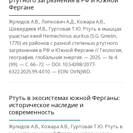
ртутного загрязнения в РФ и Южной
Фергане
Жулидов А.В., Липкович А.Д., Кожара А.В.,
Шевердяев И.В., Гуртовая Т.Ю. Ртуть в мышцах
ушастых ежей Hemiechinus auritus (S.G. Gmelin,
1770) из районов с разной степенью ртутного
загрязнения в РФ и Южной Фергане // Геология,
география, глобальная энергия. — 2025. — № 4
(99). — С. 66–72. — DOI: 10.54398/2077-
6322.2025.99.4.010. — EDN: OVNJWD.
Ртуть в экосистемах южной Ферганы:
историческое наследие и
современность
Жулидов А.В., Кожара А.В., Гуртовая Т.Ю. Ртуть в