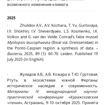
возможного изменения климата
2025
Zhulidov A
.
V
.,
A
.
V
.
Kozhara
,
T
.
Yu
.
Gurtovaya,
·
I.V. Shokhin, I.V. Sheverdyaev, L.S. Kosmenko, I.K.
Volkov and G. van der Velde. Conrad’s false mussel
Mytilopsis leucophaeata
(Bival via: Dreissenidae) in
the Ponto-Caspian region: a synthesis of data. –
Basteria
, 2025, 89 (1): 60-70. Leiden. Published 19
July 2025 (In English).
Жулидов А.В., А.В. Кожара и Т.Ю. Гуртовая.
·
Ртуть в экосистемах южной Ферганы:
историческое наследие и современность.
Материалы
I
V международной научно-
практической конференции «Куражсковские
чтения»
, Астрахань, 9-10 октября 2025. Принята