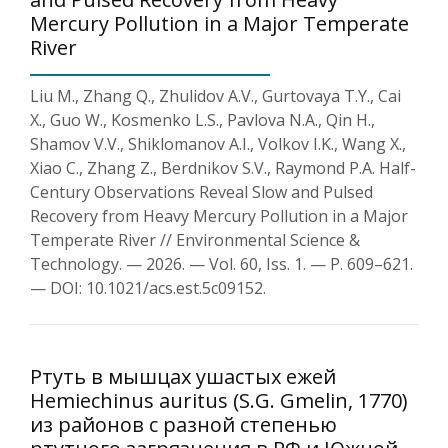
Mercury Pollution in a Major Temperate
River
Liu M., Zhang Q., Zhulidov A.V., Gurtovaya T.Y., Cai
X., Guo W., Kosmenko L.S., Pavlova N.A., Qin H.,
Shamov V.V., Shiklomanov A.I., Volkov I.K., Wang X.,
Xiao C., Zhang Z., Berdnikov S.V., Raymond P.A. Half-
Century Observations Reveal Slow and Pulsed
Recovery from Heavy Mercury Pollution in a Major
Temperate River // Environmental Science &
Technology. — 2026. — Vol. 60, Iss. 1. — P. 609–621.
— DOI: 10.1021/acs.est.5c09152.
Ртуть в мышцах ушастых ежей
Hemiechinus auritus (S.G. Gmelin, 1770)
из районов с разной степенью