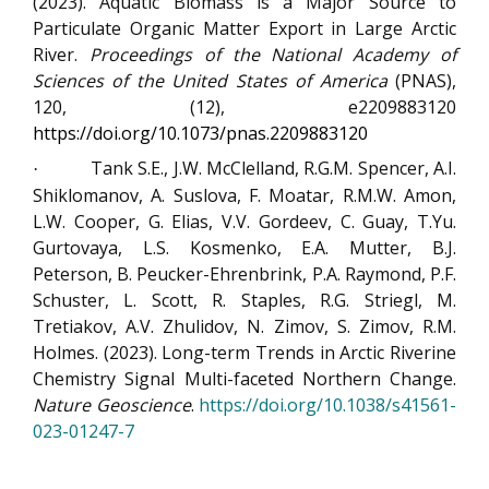
(2023). Aquatic Biomass is a Major Source to
Particulate Organic Matter Export in Large Arctic
River.
Proceedings of the National Academy of
Sciences of the United States of America
(PNAS),
120, (12), e2209883120
https://doi.org/10.1073/pnas.2209883120
Tank S.E., J.W. McClelland, R.G.M. Spencer, A.I.
·
Shiklomanov, A. Suslova, F. Moatar, R.M.W. Amon,
L.W. Cooper, G. Elias, V.V. Gordeev, C. Guay, T.Yu.
Gurtovaya, L.S. Kosmenko, E.A. Mutter, B.J.
Peterson, B. Peucker-Ehrenbrink, P.A. Raymond, P.F.
Schuster, L. Scott, R. Staples, R.G. Striegl, M.
Tretiakov, A.V. Zhulidov, N. Zimov, S. Zimov, R.M.
Holmes. (2023). Long-term Trends in Arctic Riverine
Chemistry Signal Multi-faceted Northern Change.
Nature Geoscience
.
https://doi.org/10.1038/s41561-
023-01247-7