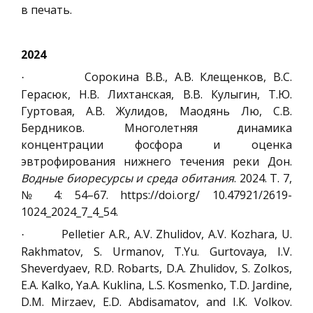
в печать.
2024
Сорокина В.В., А.В. Клещенков, В.С.
·
Герасюк, Н.В. Лихтанская, В.В. Кулыгин, Т.Ю.
Гуртовая, А.В. Жулидов, Маодянь Лю, С.В.
Бердников. Многолетняя динамика
концентрации фосфора и оценка
эвтрофирования нижнего течения реки Дон.
Водные биоресурсы и среда обитания
. 2024. Т. 7,
№ 4: 54–67. https://doi.org/ 10.47921/2619-
1024_2024_7_4_54.
Pelletier A.R., A.V. Zhulidov, A.V. Kozhara, U.
·
Rakhmatov, S. Urmanov, T.Yu. Gurtovaya, I.V.
Sheverdyaev, R.D. Robarts, D.A. Zhulidov, S. Zolkos,
E.A. Kalko, Ya.A. Kuklina, L.S. Kosmenko, T.D. Jardine,
D.M. Mirzaev, E.D. Abdisamatov, and I.K. Volkov.