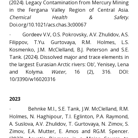
(2024). Legacy Contamination from Mercury Mining
in the Fergana Valley Region of Central Asia.
Chemical Health & Safety
.
Doi.org/10.1021/acs.chas.3c00067
Gordeev V.V, O.S. Pokrovsky, A.V. Zhulidov, A.S.
·
Filippov, T.Yu. Gurtovaya, R.M. Holmes, L.S.
Kosmenko
,
J
.
M
.
McClelland
,
B
.
J
.
Peterson and S
.
E
.
Tank
.
(2024). Dissolved major and trace elements in
the largest Eurasian Arctic rivers: Ob’, Yenisey, Lena
and Kolyma.
Water
, 16 (2), 316. DOI:
10/3390/w16020316
2023
Behnke M.I., S.E. Tank, J.W. McClelland, R.M.
·
Holmes, N. Haghipour, T.I. Eglinton, P.A. Raymond,
A. Suslova, A.V. Zhulidov, T. Gurtovaya, N. Zimov, S.
Zimov, E.A. Mutter, E. Amos and RG.M. Spencer.