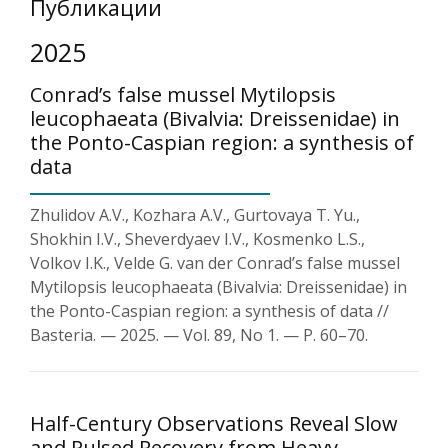
Публикации
2025
Conrad’s false mussel Mytilopsis
leucophaeata (Bivalvia: Dreissenidae) in
the Ponto-Caspian region: a synthesis of
data
Zhulidov A.V., Kozhara A.V., Gurtovaya T. Yu.,
Shokhin I.V., Sheverdyaev I.V., Kosmenko L.S.,
Volkov I.K., Velde G. van der Conrad’s false mussel
Mytilopsis leucophaeata (Bivalvia: Dreissenidae) in
the Ponto-Caspian region: a synthesis of data //
Basteria. — 2025. — Vol. 89, No 1. — P. 60–70.
Half-Century Observations Reveal Slow
and Pulsed Recovery from Heavy