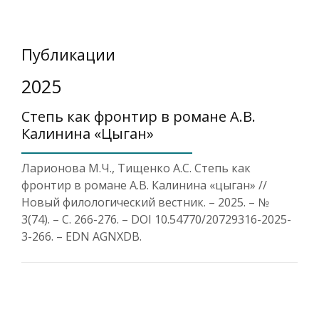
Публикации
2025
Степь как фронтир в романе А.В.
Калинина «Цыган»
Ларионова М.Ч., Тищенко А.С. Степь как
фронтир в романе А.В. Калинина «цыган» //
Новый филологический вестник. – 2025. – №
3(74). – С. 266-276. – DOI 10.54770/20729316-2025-
3-266. – EDN AGNXDB.