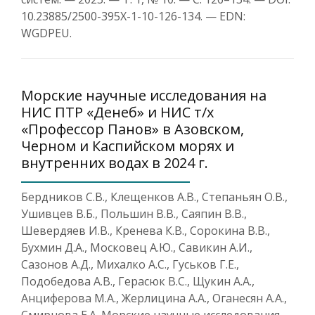
10.23885/2500-395X-1-10-126-134. — EDN:
WGDPEU.
Морские научные исследования на
НИС ПТР «Денеб» и НИС т/х
«Профессор Панов» в Азовском,
Черном и Каспийском морях и
внутренних водах в 2024 г.
Бердников С.В., Клещенков А.В., Степаньян О.В.,
Ушивцев В.Б., Польшин В.В., Саяпин В.В.,
Шевердяев И.В., Кренева К.В., Сорокина В.В.,
Бухмин Д.А., Московец А.Ю., Савикин А.И.,
Сазонов А.Д., Михалко А.С., Гуськов Г.Е.,
Подобедова А.В., Герасюк В.С., Щукин А.А.,
Анциферова М.А., Жерлицина А.А., Оганесян А.А.,