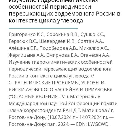
особенностей периодически
пересыхающих водоемов юга России в
контексте цикла углерода
Григоренко К.С., Сорокина В.В., Сушко К.С.,
Герасюк В.С., Шевердяев И.В., Солтан А.А.,
Алёшина Е.Г., Подобедова А.В., Михалко А.С.,
Жерлицына А.А., Смирнова Е.А., Оганесян А.А.
Изучение гидроклиматических особенностей
периодически пересыхающих водоемов юга
России в контексте цикла углерода //
СТРАТЕГИЧЕСКИЕ ПРОБЛЕМЫ, УГРОЗЫ И
РИСКИ АЗОВСКОГО БАССЕЙНА И ПРИАЗОВЬЯ
("ОПАСНЫЕ ЯВЛЕНИЯ - V"). Материалы V
Международной научной конференции памяти
члена-корреспондента РАН Д.Г. Матишова / г.
Ростов-на-Дону, (10.07.2024 г.– 14.07.2024 г.). —
Ростов-на-Дону: nan, 2024. — EDN: LWGCWD.