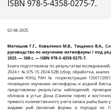
ISBN 978-5-4358-0275-7.
02-06-2025
Матишов Г.Г., Коваленко М.В., Тищенко В.А., 
руководство по изучению ихтиофауны / под ред.
2025. — 368 с. — I
SBN
978-5-4358-0275-7.
Книга подготовлена по результатам исследований, 
2024 г. № 075-15-2024-528) (сбор, обработка, анал
задания ЮНЦ РАН № госрегистрации 1250112001
посвящено изучению ихтиофауны и водной биоты,
представлены результаты наблюдений, провод
обловов в устье Дона (Свином гирле) и восточно
прямого количественного учета запаса рыбы было у
видами рыб (включая формы и породы) из 13