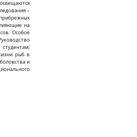
 освещаются
следования –
 прибрежных
влияющие на
сов. Особое
 Руководство
 студентам,
жизни рыб в
ыболовства и
ционального