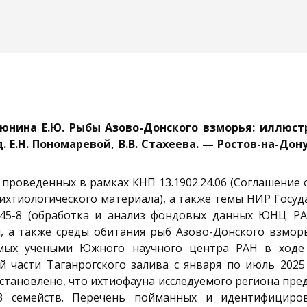
Слюнина Е.Ю. Рыбы Азово-Донского взморья: иллюс
 Е.Н. Пономаревой, В.В. Стахеева. — Ростов-на-Дон
проведенных в рамках КНП 13.1902.24.06 (Соглашение 
из ихтиологического материала), а также темы НИР Госу
45-8 (обработка и анализ фондовых данных ЮНЦ РА
 а также среды обитания рыб Азово-Донского взморь
имых учеными Южного научного центра РАН в ходе 
й части Таганрогского залива с января по июль 2025
становлено, что ихтиофауна исследуемого региона пре
 семейств. Перечень пойманных и идентифициро