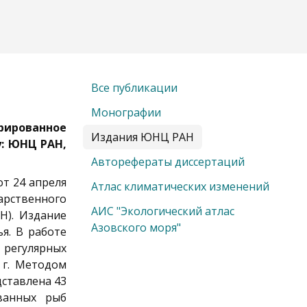
Все публикации
Монографии
трированное
Издания ЮНЦ РАН
у: ЮНЦ РАН,
Авторефераты диссертаций
от 24 апреля
Атлас климатических изменений
дарственного
АИС "Экологический атлас
Н). Издание
Азовского моря"
я. В работе
регулярных
 г. Методом
дставлена 43
ванных рыб