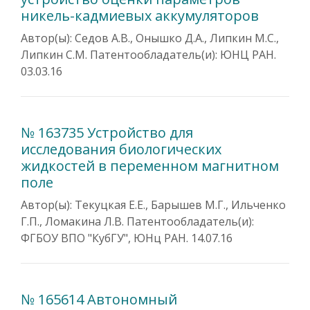
никель-кадмиевых аккумуляторов
Автор(ы): Седов А.В., Онышко Д.А., Липкин М.С.,
Липкин С.М. Патентообладатель(и): ЮНЦ РАН.
03.03.16
№ 163735 Устройство для
исследования биологических
жидкостей в переменном магнитном
поле
Автор(ы): Текуцкая Е.Е., Барышев М.Г., Ильченко
Г.П., Ломакина Л.В. Патентообладатель(и):
ФГБОУ ВПО "КубГУ", ЮНц РАН. 14.07.16
№ 165614 Автономный