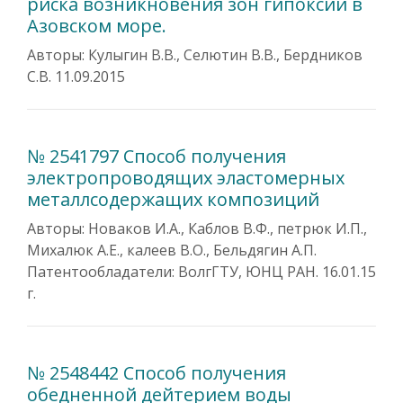
риска возникновения зон гипоксии в
Азовском море.
Авторы: Кулыгин В.В., Селютин В.В., Бердников
С.В. 11.09.2015
№ 2541797 Способ получения
электропроводящих эластомерных
металлсодержащих композиций
Авторы: Новаков И.А., Каблов В.Ф., петрюк И.П.,
Михалюк А.Е., калеев В.О., Бельдягин А.П.
Патентообладатели: ВолгГТУ, ЮНЦ РАН. 16.01.15
г.
№ 2548442 Способ получения
обедненной дейтерием воды