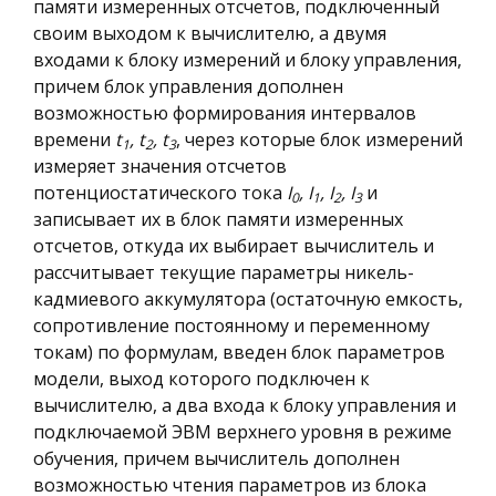
памяти измеренных отсчетов, подключенный
своим выходом к вычислителю, а двумя
входами к блоку измерений и блоку управления,
причем блок управления дополнен
возможностью формирования интервалов
времени
t
,
t
,
t
, через которые блок измерений
1
2
3
измеряет значения отсчетов
потенциостатического тока
I
,
I
,
I
,
I
и
0
1
2
3
записывает их в блок памяти измеренных
отсчетов, откуда их выбирает вычислитель и
рассчитывает текущие параметры никель-
кадмиевого аккумулятора (остаточную емкость,
сопротивление постоянному и переменному
токам) по формулам, введен блок параметров
модели, выход которого подключен к
вычислителю, а два входа к блоку управления и
подключаемой ЭВМ верхнего уровня в режиме
обучения, причем вычислитель дополнен
возможностью чтения параметров из блока