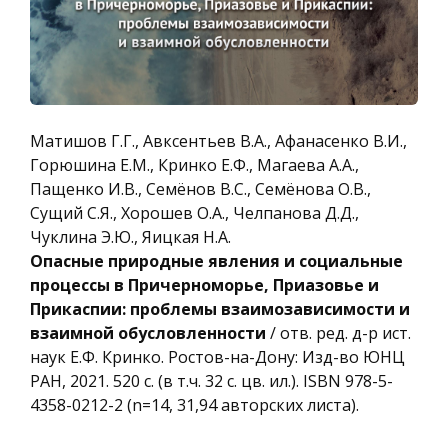
Матишов Г.Г., Авксентьев В.А., Афанасенко В.И.,
Горюшина Е.М., Кринко Е.Ф., Магаева А.А.,
Пащенко И.В., Семёнов В.С., Семёнова О.В.,
Сущий С.Я., Хорошев О.А., Челпанова Д.Д.,
Чуклина Э.Ю., Яицкая Н.А.
Опасные природные явления и социальные
процессы в Причерноморье, Приазовье и
Прикаспии: проблемы взаимозависимости и
взаимной обусловленности
/ отв. ред. д-р ист.
наук Е.Ф. Кринко. Ростов-на-Дону: Изд-во ЮНЦ
РАН, 2021. 520 с. (в т.ч. 32 с. цв. ил.). ISBN 978-5-
4358-0212-2 (n=14, 31,94 авторских листа).