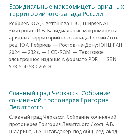
Базидиальные макромицеты аридных
территорий юго-запада России
Ребриев Ю.А., Светашева Т.Ю., Ширяев А.Г.,
Змитрович И.В. Базидиальные макромицеты
аридных территорий юго-запада России / отв.
ред. Ю.А. Ребриев. — Ростов-на-Дону: ЮНЦ РАН,
2024. — 232 с. — 1 CD-ROM. — Текстовое
электронное издание в формате PDF. — ISBN
978-5-4358-0265-8.
Славный град Черкасск. Собрание
сочинений протоиерея Григория
Левитского
Славный град Черкасск. Собрание сочинений
протоиерея Григория Левитского / сост. А.В.
Шадрина, Л.А. Штавдакер; под общ. ред. акад.