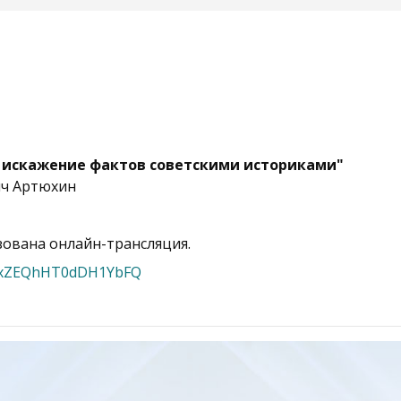
и искажение фактов советскими историками"
ич Артюхин
зована онлайн-трансляция.
VAxZEQhHT0dDH1YbFQ