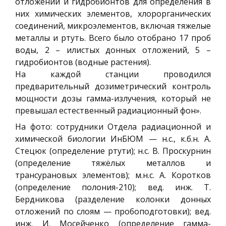
отложений и гидробионтов для определения в
них химических элементов, хлорорганических
соединений, микроэлементов, включая тяжелые
металлы и ртуть. Всего было отобрано 17 проб
воды, 2 – илистых донных отложений, 5 –
гидробионтов (водные растения).
На каждой станции проводился
предварительный дозиметрический контроль
мощности дозы гамма-излучения, который не
превышал естественный радиационный фон».
На фото: сотрудники Отдела радиационной и
химической биологии ИнБЮМ — н.с., к.б.н. А.
Стецюк (определение ртути); н.с. В. Проскурнин
(определение тяжёлых металлов и
трансурановых элементов); м.н.с. А. Коротков
(определение полония-210); вед. инж. Т.
Бердникова (разделение колонки донных
отложений по слоям — пробоподготовки); вед.
инж. И. Мосейченко (определение гамма-