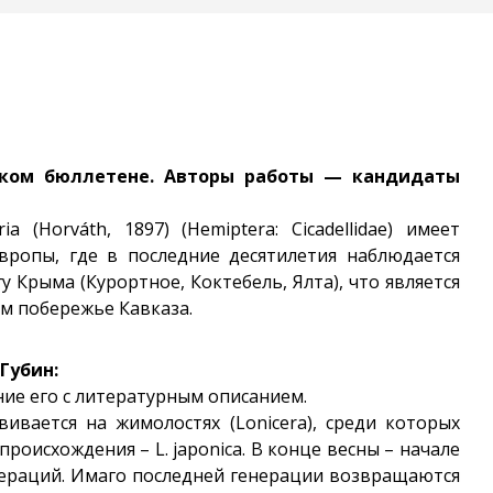
еском бюллетене. Авторы работы — кандидаты
a (Horváth, 1897) (Hemiptera: Cicadellidae) имеет
ропы, где в последние десятилетия наблюдается
 Крыма (Курортное, Коктебель, Ялта), что является
ом побережье Кавказа.
Губин:
ие его с литературным описанием.
ивается на жимолостях (Lonicera), среди которых
происхождения – L. japonica. В конце весны – начале
генераций. Имаго последней генерации возвращаются