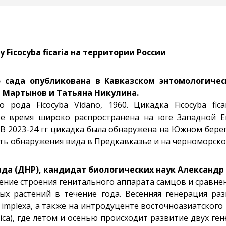
icocyba ficaria на территории России
о сада опубликована в Кавказском энтомологич
р Мартынов и Татьяна Никулина.
 рода Ficocyba Vidano, 1960. Цикадка Ficocyba ficari
е время широко распространена на юге Западной Ев
 2023-24 гг цикадка была обнаружена на Южном берегу
сть обнаружения вида в Предкавказье и на черноморск
да (ДНР), кандидат биологических наук Александр 
ние строения генитального аппарата самцов и сравнен
х растений в течение года. Весенняя генерация разв
. implexa, а также на интродуценте восточноазиатского 
rica), где летом и осенью происходит развитие двух 