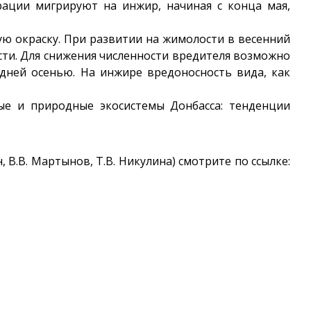
рации мигрируют на инжир, начиная с конца мая,
ную окраску. При развитии на жимолости в весенний
ти. Для снижения численности вредителя возможно
здней осенью. На инжире вредоносность вида, как
ые и природные экосистемы Донбасса: тенденции
ин, В.В. Мартынов, Т.В. Никулина) смотрите по ссылке: