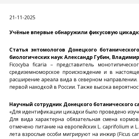
21-11-2025
Учёные впервые обнаружили фикусовую цикадку F
Статья энтомологов Донецкого ботаническог
биологических наук Александр Губин, Владими
Ficocyba ficaria – представитель монотипического
средиземноморское происхождение и в настояще
расширение ареала вида в северном направлении. В
первой находкой в России. Также высока вероятно
Научный сотрудник Донецкого ботанического са
«Для идентификации цикадки было проведено изуче
Для вида характерна обязательная смена кормовы
отмечено питание на европейских L. caprifolium и L
лета взрослые особи мигрируют на инжир (Ficus ca