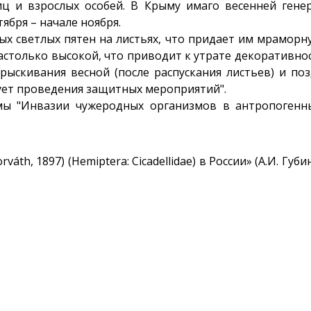
иц и взрослых особей. В Крыму имаго весенней гене
ября – начале ноября.
ных светлых пятен на листьях, что придает им мрамор
столько высокой, что приводит к утрате декоративнос
ыскивания весной (после распускания листьев) и по
бует проведения защитных мероприятий".
мы "Инвазии чужеродных организмов в антропогенн
váth, 1897) (Hemiptera: Cicadellidae) в России» (А.И. Губ