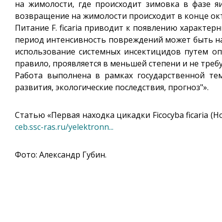
на жимолости, где происходит зимовка в фазе я
возвращение на жимолости происходит в конце окт
Питание F. ficaria приводит к появлению характер
период интенсивность повреждений может быть на
использование системных инсектицидов путем опр
правило, проявляется в меньшей степени и не тре
Работа выполнена в рамках государственной те
развития, экологические последствия, прогноз"».
Статью «Первая находка цикадки Ficocyba ficaria (Hor
ceb.ssc-ras.ru/yelektronn...
Фото: Александр Губин.