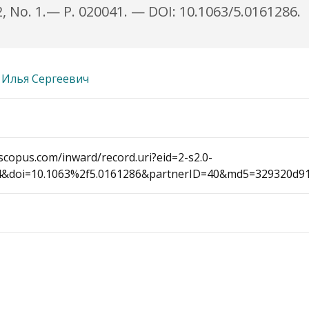
 No. 1.— P. 020041. — DOI: 10.1063/5.0161286.
 Илья Сергеевич
scopus.com/inward/record.uri?eid=2-s2.0-
4&doi=10.1063%2f5.0161286&partnerID=40&md5=329320d9