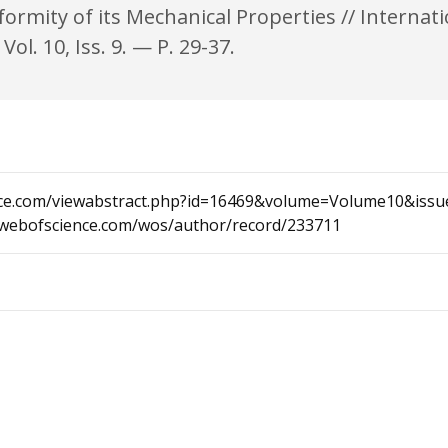
rmity of its Mechanical Properties // Internati
l. 10, Iss. 9. — P. 29-37.
rmce.com/viewabstract.php?id=16469&volume=Volume10&issu
.webofscience.com/wos/author/record/233711