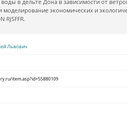
я воды в дельте Дона в зависимости от ветро
оделирование экономических и экологических с
DN RJSFFR.
сей Львович
rary.ru/item.asp?id=55880109