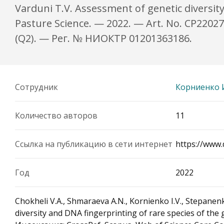
Varduni T.V. Assessment of genetic diversit
Pasture Science. — 2022. — Art. No. CP2202
(Q2). — Рег. № НИОКТР 01201363186.
Сотрудник
Корниенко 
Количество авторов
11
Ссылка на публикацию в сети интернет
https://www.
Год
2022
Chokheli V.A., Shmaraeva A.N., Kornienko I.V., Stepanenko
diversity and DNA fingerprinting of rare species of th