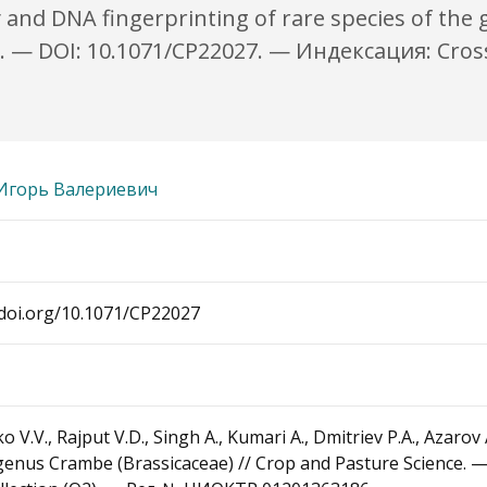
y and DNA fingerprinting of rare species of the
7. — DOI: 10.1071/CP22027. — Индексация: Cross
Игорь Валериевич
doi.org/10.1071/CP22027
 V.V., Rajput V.D., Singh A., Kumari A., Dmitriev P.A., Azarov
e genus Crambe (Brassicaceae) // Crop and Pasture Science.