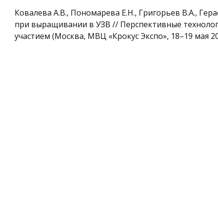
Ковалева А.В., Пономарева Е.Н., Григорьев В.А., Г
при выращивании в УЗВ // Перспективные техноло
участием (Москва, МВЦ «Крокус Экспо», 18–19 мая 2021