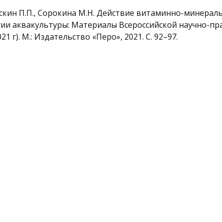
ераскин П.П., Сорокина М.Н. Действие витаминно-минерал
гии аквакультуры: Материалы Всероссийской научно-п
 г). М.: Издательство «Перо», 2021. С. 92–97.