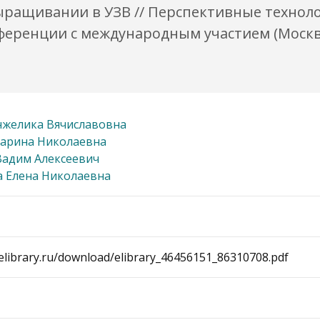
выращивании в УЗВ // Перспективные техно
еренции с международным участием (Москва, 
нжелика Вячиславовна
арина Николаевна
Вадим Алексеевич
 Елена Николаевна
elibrary.ru/download/elibrary_46456151_86310708.pdf