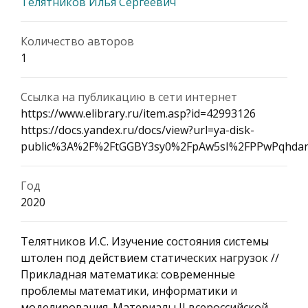
Телятников Илья Сергеевич
Количество авторов
1
Ссылка на публикацию в сети интернет
https://www.elibrary.ru/item.asp?id=42993126
https://docs.yandex.ru/docs/view?url=ya-disk-
public%3A%2F%2FtGGBY3sy0%2FpAw5sI%2FPPwPq
Год
2020
Телятников И.С. Изучение состояния системы
штолен под действием статических нагрузок //
Прикладная математика: современные
проблемы математики, информатики и
моделирования. Материалы II всероссийской