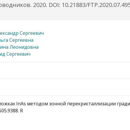
одников. 2020. DOI: 10.21883/FTP.2020.07.495
ександр Сергеевич
ьга Сергеевна
ина Леонидовна
ид Сергеевич
ожках InAs методом зонной перекристаллизации гради
05.9388. R