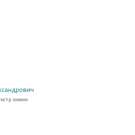
ксандрович
гистр химии