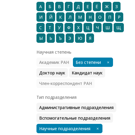
А
Б
В
Г
Д
Е
Ё
Ж
З
И
Й
К
Л
М
Н
О
П
Р
С
Т
У
Ф
Х
Ц
Ч
Ш
Щ
Ы
Ь
Ъ
Э
Ю
Я
Научная степень
Академик РАН
Без степени
Доктор наук
Кандидат наук
Член-корреспондент РАН
Тип подразделения
Административные подразделения
Вспомогательные подразделения
Научные подразделения