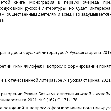
той книге. Монография в первую очередь пред
одуховной русской литературы, но будет интересна
ам, общественным деятелям и всем, кто задумывается
ва.
а» в древнерусской литературе // Русская старина. 2019. 
 третий Рим» Филофея: к вопросу о формировании понят
 в отечественной литературе // Русская старина. 2021. 
о разорении Рязани Батыем»: оппозиция «свой – чужой» 
верситета. 2021. № 9 (162). С. 171–178.
ре хождений: к вопросу о формировании понятий «рус