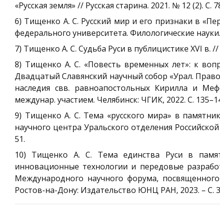
«Русская земля» // Русская старина. 2021. № 12 (2). С. 7
6) Тищенко А. С. Русский мир и его признаки в «П
федерального университета. Филологические науки. 20
7) Тищенко А. С. Судьба Руси в публицистике XVI в. // 
8) Тищенко А. С. «Повесть временных лет»: к воп
Двадцатый Славянский научный собор «Урал. Правосл
наследия свв. равноапостольных Кирилла и Мефо
междунар. участием. Челябинск: ЧГИК, 2022. С. 135–1
9) Тищенко А. С. Тема «русского мира» в памятни
научного центра Уральского отделения Российской а
51.
10) Тищенко А. С. Тема единства Руси в памят
инновационные технологии и передовые разработ
Международного научного форума, посвященного 2
Ростов-на-Дону: Издательство ЮНЦ РАН, 2023. – С. 