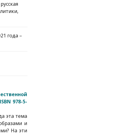
 русская
литики,
21 года –
ественной
SBN 978-5-
да эта тема
образами и
ми? На эти