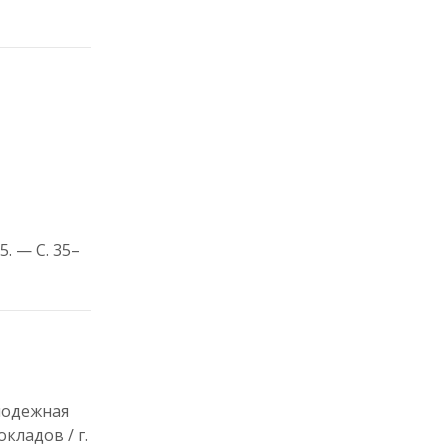
. — С. 35–
олодежная
кладов / г.