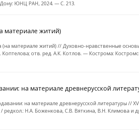
-Дону: ЮНЦ РАН, 2024. — С. 213.
на материале житий)
а (на материале житий) // Духовно-нравственные основ
Г. Коптелова; отв. ред. А.К. Котлов. — Кострома: Костром
ании: на материале древнерусской литера
авании: на материале древнерусской литературы // XV
дкол.: Н.А. Боженкова, С.В. Вяткина, В.Н. Климова и др.