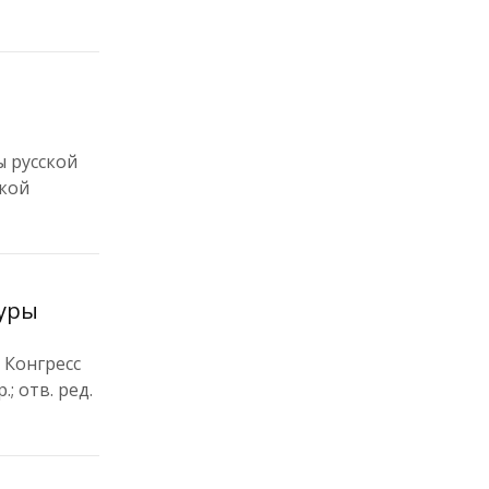
ы русской
ской
туры
 Конгресс
; отв. ред.