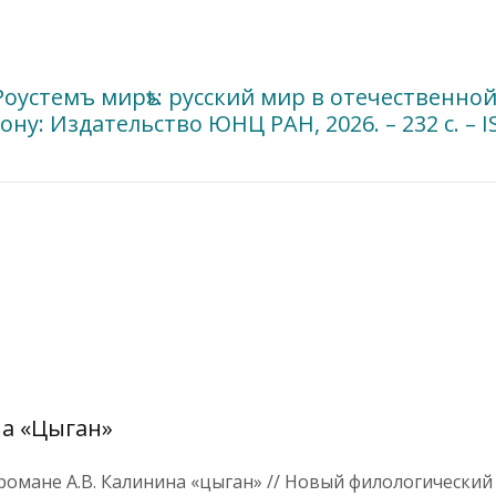
Роустемъ мирѣ»: русский мир в отечественно
ну: Издательство ЮНЦ РАН, 2026. – 232 с. – I
на «Цыган»
романе А.В. Калинина «цыган» // Новый филологический 