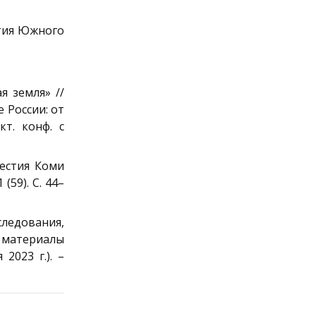
стия Южного
я земля» //
 России: от
т. конф. с
вестия Коми
59). С. 44–
ледования,
 материалы
2023 г.). –