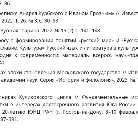
8–86.
ереписке Андрея Курбского с Иваном Грозным» // Изве
22. Т. 26. № 3. С. 80–93.
Русская старина. 2022. № 13 (2). С. 141–148.
росу о формировании понятий «русский мир» и «Русска
авие. Культура». Русский язык и литература в культуре
дия к современности: материалы всеросс. науч.-прак
40.
ках эпохи становления Московского государства // Из
кадемии наук. Серия «История и филология». 2023. № 1 (
никах Куликовского цикла // Фундаментальные исс
ки в интересах долгосрочного развития Юга России:
0-летию ЮНЦ РАН (г. Ростов-на-Дону, 8–10 февраля 
387–391.