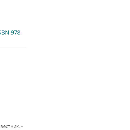
й
SBN 978-
вестник. –