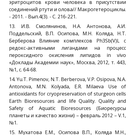
эритроцитов крови человека в присутствии
соединений ртути и олова// Макрогетероциклы.
- 2011. - Вып.4(3). - С. 216-221.
13. И.В. Смолянинов, Н.А. Антонова, А.И.
Поддельский, В.П. Осипова, М.Н. Коляда, Н.Т.
Берберова Влияние комплексов Ph3Sb(V)L с
редокс-активными лигандами на процесс
пероксидного окисления липидов in vivo
«Доклады Академии наук», Москва, 2012, т. 443,
№1, с. 64-68.
14. Yu.T. Pimenov, N.T. Berberova, V.P. Osipova, N.A.
Antonova, M.N. Kolyada, E.R. Milaeva Use of
antioxidants for cryopreservation of sturgeon cells
Earth Bioresources and life Quality. Quality and
Safety of Aquatic Bioresources (Биоресурсы
планеты и качество жизни) – февраль 2012 – V.1,
№1.
15. Мухатова Е.М., Осипова В.П., Коляда М.Н.,