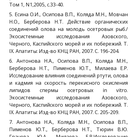
Том 1, N1,2005, с.33-40.
5. Есина О.И., Осипова В.П., Коляда М.Н., Мовчан
Н.О., Берберова Н.Т. Действие органических
соединений олова на молодь осетровых рыб./
Экосистемные исследования Азовского,
Черного, Каспийского морей и их побережий. Т.
IX. Апатиты: Изд-во КНЦ РАН, 2007. С. 196-204.
6. Антонова Н.А., Осипова В.П., Коляда М.Н.,
Берберова Н.Т., Пименов Ю.Т., Милаева Е.Р.
Исследование влияния соединений ртути, олова
и кадмия на скорость перекисного окисления
липидов спермы осетровых in vitro.
Экосистемные исследования Азовского,
Черного, Каспийского морей и их побережий. Т.
IX. Апатиты: Изд-во КНЦ РАН, 2007. С. 205-209.
7. Антонова Н.А., Коляда М.Н., Осипова В.П.,
Пименов Ю.Т., Берберова Н.Т., Тюрин В.Ю.
Грачева Ю.А., Милаева Е.Р.Исследование