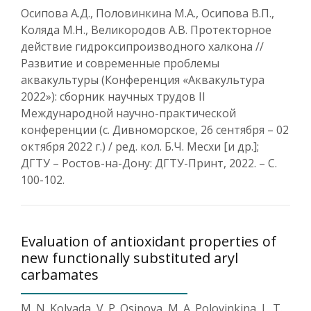
Осипова А.Д., Половинкина М.А., Осипова В.П.,
Коляда М.Н., Великородов А.В. Протекторное
действие гидроксипроизводного халкона //
Развитие и современные проблемы
аквакультуры (Конференция «Аквакультура
2022»): сборник научных трудов II
Международной научно-практической
конференции (с. Дивноморское, 26 сентября – 02
октября 2022 г.) / ред. кол. Б.Ч. Месхи [и др.];
ДГТУ – Ростов-на-Дону: ДГТУ-Принт, 2022. – С.
100-102.
Evaluation of antioxidant properties of
new functionally substituted aryl
carbamates
M. N. Kolyada, V. P. Osipova, M. A. Polovinkina, L. T.