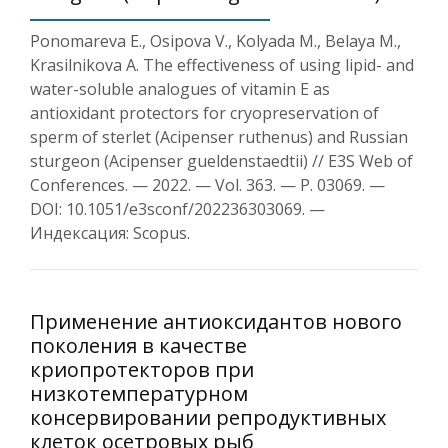
Ponomareva E., Osipova V., Kolyada M., Belaya M.,
Krasilnikova A. The effectiveness of using lipid- and
water-soluble analogues of vitamin E as
antioxidant protectors for cryopreservation of
sperm of sterlet (Acipenser ruthenus) and Russian
sturgeon (Acipenser gueldenstaedtii) // E3S Web of
Conferences. — 2022. — Vol. 363. — Р. 03069. —
DOI: 10.1051/e3sconf/202236303069. —
Индексация: Scopus.
Применение антиоксидантов нового
поколения в качестве
криопротекторов при
низкотемпературном
консервировании репродуктивных
клеток осетровых рыб