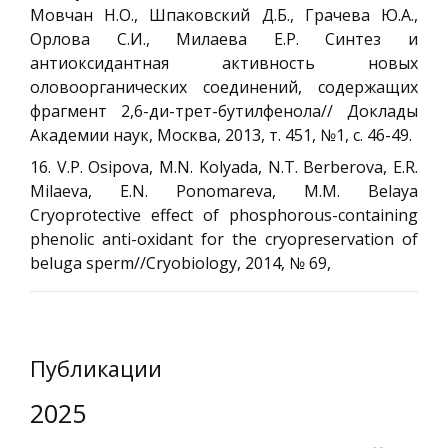
Мовчан Н.О., Шпаковский Д.Б., Грачева Ю.А.,
Орлова С.И., Милаева Е.Р. Синтез и
антиоксидантная активность новых
оловоорганических соединений, содержащих
фрагмент 2,6-ди-трет-бутилфенола// Доклады
Академии наук, Москва, 2013, т. 451, №1, с. 46-49.
16. V.P. Osipova, M.N. Kolyada, N.T. Berberova, E.R.
Milaeva, E.N. Ponomareva, M.M. Belaya
Cryoprotective effect of phosphorous-containing
phenolic anti-oxidant for the cryopreservation of
beluga sperm//Cryobiology, 2014, № 69,
Публикации
2025