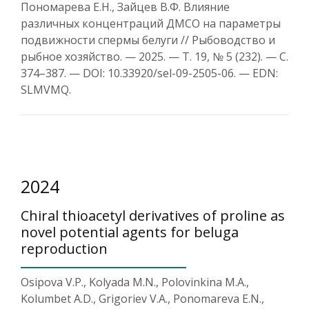
Пономарева Е.Н., Зайцев В.Ф. Влияние
различных концентраций ДМСО на параметры
подвижности спермы белуги // Рыбоводство и
рыбное хозяйство. — 2025. — Т. 19, № 5 (232). — С.
374–387. — DOI: 10.33920/sel-09-2505-06. — EDN:
SLMVMQ.
2024
Chiral thioacetyl derivatives of proline as
novel potential agents for beluga
reproduction
Osipova V.P., Kolyada M.N., Polovinkina M.A.,
Kolumbet A.D., Grigoriev V.A., Ponomareva E.N.,