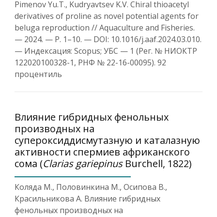
Pimenov Yu.T., Kudryavtsev K.V. Chiral thioacetyl
derivatives of proline as novel potential agents for
beluga reproduction // Aquaculture and Fisheries.
— 2024. — Р. 1–10. — DOI: 10.1016/j.aaf.2024.03.010.
— Индексация: Scopus; УБС — 1 (Рег. № НИОКТР
122020100328-1, РНФ № 22-16-00095). 92
процентиль
Влияние гибридных фенольных
производных на
супероксиддисмутазную и каталазную
активности спермиев африканского
сома (
Clarias gariepinus
Burchell, 1822)
Коляда М., Половинкина М., Осипова В.,
Красильникова А. Влияние гибридных
фенольных производных на