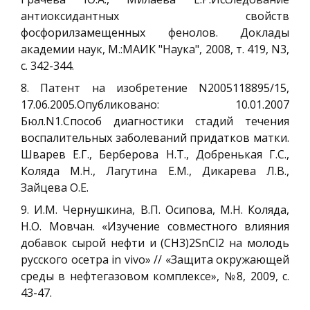
антиоксидантных свойств
фосфорилзамещенных фенолов. Доклады
академии наук, М.:МАИК "Наука", 2008, т. 419, N3,
с. 342-344.
8. Патент на изобретение N2005118895/15,
17.06.2005.Опубликовано: 10.01.2007
Бюл.N1.Способ диагностики стадий течения
воспалительных заболеваний придатков матки.
Шварев Е.Г., Берберова Н.Т., Добренькая Г.С.,
Коляда М.Н., Лагутина Е.М., Дикарева Л.В.,
Зайцева О.Е.
9. И.М. Чернушкина, В.П. Осипова, М.Н. Коляда,
Н.О. Мовчан. «Изучение совместного влияния
добавок сырой нефти и (CH3)2SnCl2 на молодь
русского осетра in vivo» // «Защита окружающей
среды в нефтегазовом комплексе», №8, 2009, с.
43-47.