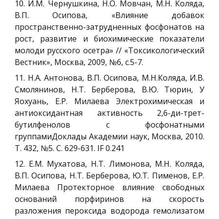
10. И.М. Чернушкина, Н.О. Мовчан, М.Н. Коляда,
В.П. Осипова, «Влияние добавок
пространственно-затрудненных фосфонатов на
рост, развитие и биохимические показатели
молоди русского осетра» // «Токсикологический
Вестник», Москва, 2009, №6, с.5-7.
11. Н.А. Антонова, В.П. Осипова, М.Н.Коляда, И.В.
Смолянинов, Н.Т. Берберова, В.Ю. Тюрин, У
Яохуань, E.Р. Милаева Электрохимическая и
антиоксидантная активность 2,6-ди-трет-
бутилфенолов с фосфонатными
группамиДоклады Академии наук, Москва, 2010.
Т. 432, №5. С. 629-631. IF 0.241
12. Е.М. Мухатова, Н.Т. Лимонова, М.Н. Коляда,
В.П. Осипова, Н.Т. Берберова, Ю.Т. Пименов, Е.Р.
Милаева Протекторное влияние свободных
оснований порфиринов на скорость
разложения пероксида водорода гемолизатом