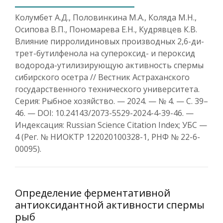
Колумбет А.Д., Половинкина М.А., Коляда М.Н.,
Осипова В.П., Пономарева Е.Н., Кудрявцев К.В.
Влияние пирролидиновых производных 2,6-ди-
трет-бутилфенола на супероксид- и пероксид
водорода-утилизирующую активность спермы
сибирского осетра // Вестник Астраханского
государственного технического университета.
Серия: Рыбное хозяйство. — 2024. — № 4. — С. 39–
46. — DOI: 10.24143/2073-5529-2024-4-39-46. —
Индексация: Russian Science Citation Index; УБС —
4 (Рег. № НИОКТР 122020100328-1, РНФ № 22-6-
00095).
Определение ферментативной
антиоксидантной активности спермы
рыб