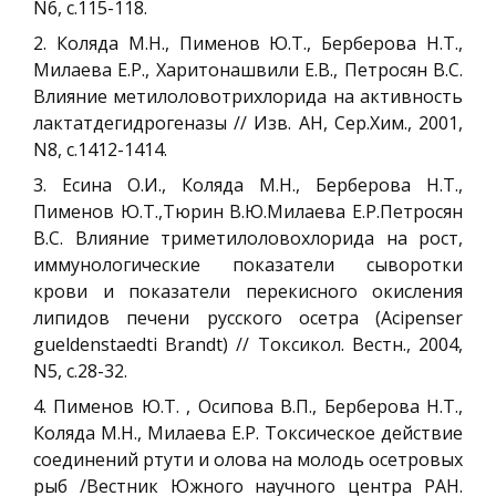
N6, с.115-118.
2. Коляда М.Н., Пименов Ю.Т., Берберова Н.Т.,
Милаева Е.Р., Харитонашвили Е.В., Петросян В.С.
Влияние метилоловотрихлорида на активность
лактатдегидрогеназы // Изв. АН, Сер.Хим., 2001,
N8, с.1412-1414.
3. Есина О.И., Коляда М.Н., Берберова Н.Т.,
Пименов Ю.Т.,Тюрин В.Ю.Милаева Е.Р.Петросян
В.С. Влияние триметилоловохлорида на рост,
иммунологические показатели сыворотки
крови и показатели перекисного окисления
липидов печени русского осетра (Aсipenser
gueldenstaedti Brandt) // Токсикол. Вестн., 2004,
N5, с.28-32.
4. Пименов Ю.Т. , Осипова В.П., Берберова Н.Т.,
Коляда М.Н., Милаева Е.Р. Токсическое действие
соединений ртути и олова на молодь осетровых
рыб /Вестник Южного научного центра РАН.