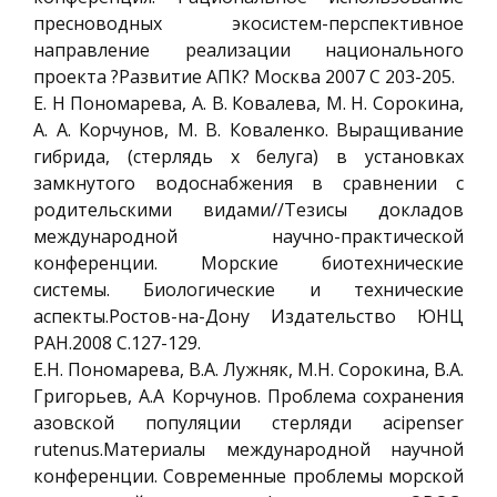
пресноводных экосистем-перспективное
направление реализации национального
проекта ?Развитие АПК? Москва 2007 С 203-205.
Е. Н Пономарева, А. В. Ковалева, М. Н. Сорокина,
А. А. Корчунов, М. В. Коваленко. Выращивание
гибрида, (стерлядь х белуга) в установках
замкнутого водоснабжения в сравнении с
родительскими видами//Тезисы докладов
международной научно-практической
конференции. Морские биотехнические
системы. Биологические и технические
аспекты.Ростов-на-Дону Издательство ЮНЦ
РАН.2008 С.127-129.
Е.Н. Пономарева, В.А. Лужняк, М.Н. Сорокина, В.А.
Григорьев, А.А Корчунов. Проблема сохранения
азовской популяции стерляди acipenser
rutenus.Материалы международной научной
конференции. Современные проблемы морской