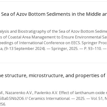
e Sea of Azov Bottom Sediments in the Middle a
alysis and Biostratigraphy of the Sea of Azov Bottom Sedime
lems of Coastal Area Management to Ensure Environmental Sa
edings of International Conference on EECS. Springer Proc
a, (9-13 September 2024). — Springer, 2025. — P. 93–110. —
he structure, microstructure, and properties of
M., Nazarenko A.V., Pavlenko A.V. Effect of lanthanum oxide 
.5Ba0.5Nb2O6 // Ceramics International. — 2025. — Vol. 51, N
256.