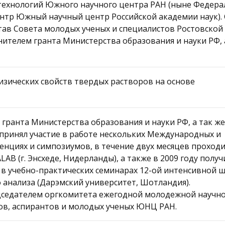
отехнологий Южного научного центра РАН (ныне Федер
нтр Южный научный центр Российской академии наук). 
став Совета молодых ученых и специалистов Ростовской 
лнителем гранта Министерства образования и науки РФ, 
физических свойств твердых растворов на основе
 гранта Министерства образования и науки РФ, а так ж
 принял участие в работе нескольких Международных и
енциях и симпозиумов, в течение двух месяцев проход
B (г. Энсхеде, Нидерланды), а также в 2009 году получ
 в учебно-практических семинарах 12-ой интенсивной 
 анализа (Дарэмский университет, Шотландия).
редседателем оргкомитета ежегодной молодежной научн
ов, аспирантов и молодых ученых ЮНЦ РАН.