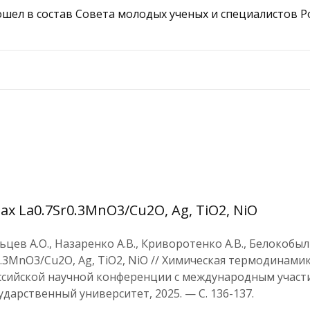
вошел в состав Совета молодых ученых и специалистов 
 La0.7Sr0.3MnO3/Cu2O, Ag, TiO2, NiO
ьцев А.О., Назаренко А.В., Криворотенко А.В., Белокобыл
.3MnO3/Cu2O, Ag, TiO2, NiO // Химическая термодинамик
сийской научной конференции с международным участие
ударственный университет, 2025. — С. 136-137.