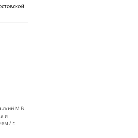
Ростовской
ьский М.В.
а и
м / г.