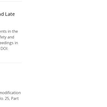
nd Late
nts in the
fety and
eedings in
 DOI:
modification
o. 25, Part