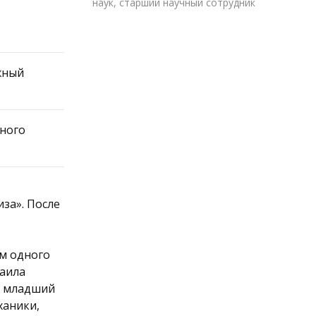
наук, старший научный сотрудник
жный
нного
иза». После
ом одного
хаила
 – младший
ханики,