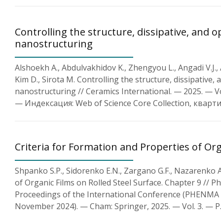
Controlling the structure, dissipative, and
nanostructuring
Alshoekh A., Abdulvakhidov K., Zhengyou L., Angadi V.J.,
Kim D., Sirota M. Controlling the structure, dissipativ
nanostructuring // Ceramics International. — 2025. — Vo
— Индексация: Web of Science Core Collection, кварт
Criteria for Formation and Properties of Org
Shpanko S.P., Sidorenko E.N., Zargano G.F., Nazarenko A.
of Organic Films on Rolled Steel Surface. Chapter 9 // 
Proceedings of the International Conference (PHENMA 20
November 2024). — Cham: Springer, 2025. — Vol. 3. — P