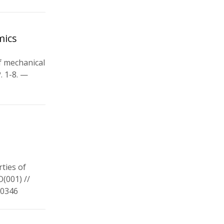
mics
of mechanical
. 1-8. —
rties of
(001) //
00346