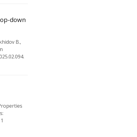
 top-down
khidov B.,
wn
025.02.094.
Properties
s:
11