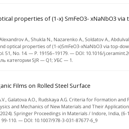
 optical properties of (1-х) SmFeO3- xNaNbO3 via
 Alexandrov A., Shukla N., Nazarenko A., Soldatov A., Abdulva
e, and optical properties of (1-х)SmFeO3-xNaNbO3 via top-do
l. 51, No. 14. — P. 19156–19179. — DOI: 10.1016/j.ceramint.2
иль категории SJR — Q1; УБС — 1.
anic Films on Rolled Steel Surface
V., Galatova A.O., Rudskaya A.G. Criteria for Formation and 
Physics and Mechanics of New Materials and Their Application
24). Springer Proceedings in Materials / Indore, India, (6-
. 99-110. — DOI: 10.1007/978-3-031-87677-6_9