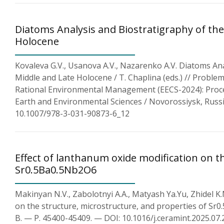
Diatoms Analysis and Biostratigraphy of th
Holocene
Kovaleva G.V., Usanova A.V., Nazarenko A.V. Diatoms An
Middle and Late Holocene / T. Chaplina (eds.) // Prob
Rational Environmental Management (EECS-2024): Proce
Earth and Environmental Sciences / Novorossiysk, Russi
10.1007/978-3-031-90873-6_12
Effect of lanthanum oxide modification on t
Sr0.5Ba0.5Nb2O6
Makinyan N.V., Zabolotnyi A.A., Matyash Ya.Yu, Zhidel K.
on the structure, microstructure, and properties of Sr0
B. — P. 45400-45409. — DOI: 10.1016/j.ceramint.2025.07.