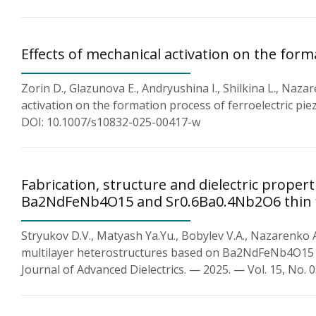
Effects of mechanical activation on the forma
Zorin D., Glazunova E., Andryushina I., Shilkina L., Naza
activation on the formation process of ferroelectric piez
DOI: 10.1007/s10832-025-00417-w
Fabrication, structure and dielectric proper
Ba2NdFeNb4O15 and Sr0.6Ba0.4Nb2O6 thin 
Stryukov D.V., Matyash Ya.Yu., Bobylev V.A., Nazarenko A.
multilayer heterostructures based on Ba2NdFeNb4O15 
Journal of Advanced Dielectrics. — 2025. — Vol. 15, No.