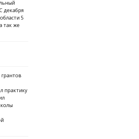
альный
С декабря
области 5
а так же
е грантов
ил практику
ил
школы
ой