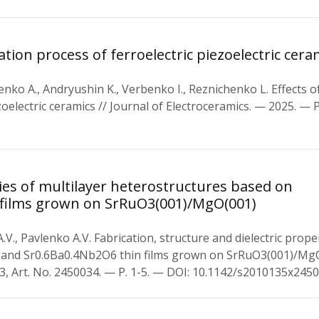
tion process of ferroelectric piezoelectric cera
renko A., Andryushin K., Verbenko I., Reznichenko L. Effects 
oelectric ceramics // Journal of Electroceramics. — 2025. — P
ties of multilayer heterostructures based on
films grown on SrRuO3(001)/MgO(001)
V., Pavlenko A.V. Fabrication, structure and dielectric prope
and Sr0.6Ba0.4Nb2O6 thin films grown on SrRuO3(001)/MgO
 03, Art. No. 2450034. — P. 1-5. — DOI: 10.1142/s2010135x245