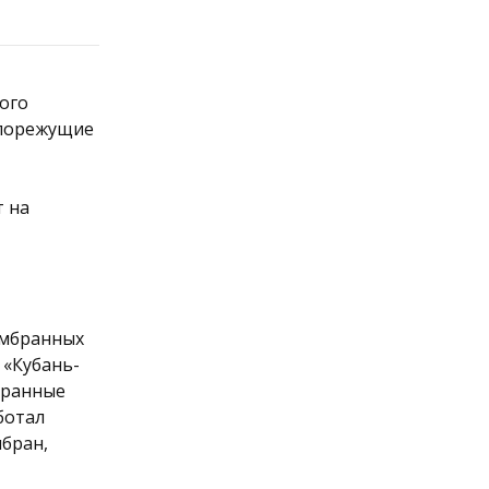
кого
ллорежущие
т на
ембранных
 «Кубань-
бранные
ботал
бран,