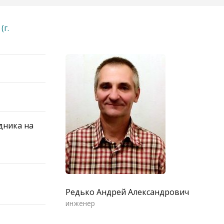
(г.
дника на
Редько Андрей Александрович
инженер