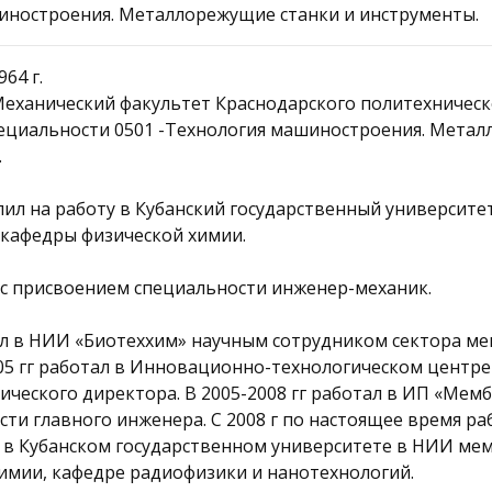
иностроения. Металлорежущие станки и инструменты.
64 г.
а Механический факультет Краснодарского политехничес
пециальности 0501 -Технология машиностроения. Мета
.
упил на работу в Кубанский государственный университе
 кафедры физической химии.
И с присвоением специальности инженер-механик.
отал в НИИ «Биотеххим» научным сотрудником сектора м
005 гг работал в Инновационно-технологическом центре
ического директора. В 2005-2008 гг работал в ИП «Мем
сти главного инженера. С 2008 г по настоящее время ра
 в Кубанском государственном университете в НИИ мем
имии, кафедре радиофизики и нанотехнологий.