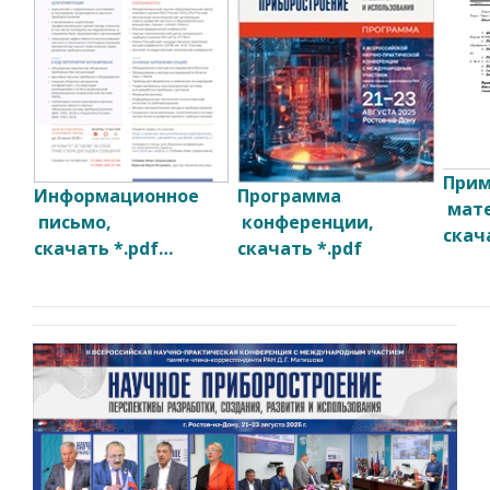
Прим
Информационное
Программа
мате
письмо,
конференции,
скача
скачать *.pdf…
скачать *.pdf