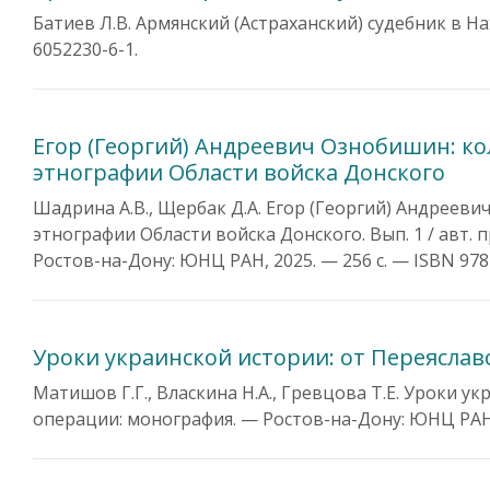
Батиев Л.В. Армянский (Астраханский) судебник в На
6052230-6-1.
Егор (Георгий) Андреевич Ознобишин: ко
этнографии Области войска Донского
Шадрина А.В., Щербак Д.А. Егор (Георгий) Андрееви
этнографии Области войска Донского. Вып. 1 / авт. п
Ростов-на-Дону: ЮНЦ РАН, 2025. — 256 с. — ISBN 978-5
Уроки украинской истории: от Переясла
Матишов Г.Г., Власкина Н.А., Гревцова Т.Е. Уроки 
операции: монография. — Ростов-на-Дону: ЮНЦ РАН, 2