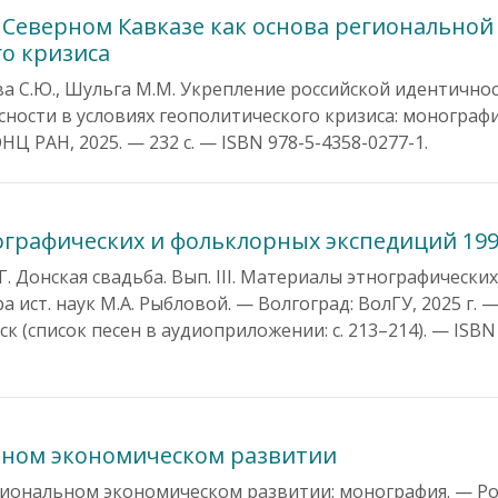
 Северном Кавказе как основа региональной
го кризиса
ова С.Ю., Шульга М.М. Укрепление российской идентично
ности в условиях геополитического кризиса: монография
Ц РАН, 2025. — 232 с. — ISBN 978-5-4358-0277-1.
нографических и фольклорных экспедиций 1997
Г. Донская свадьба. Вып. III. Материалы этнографических
 ист. наук М.А. Рыбловой. — Волгоград: ВолГУ, 2025 г. — 
к (список песен в аудиоприложении: с. 213–214). — ISBN
ьном экономическом развитии
гиональном экономическом развитии: монография. — Ро