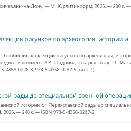
хичевани-на-Дону. — М.: Юрлитинформ, 2025. — 280 с. —
ллекция рисунков по археологии, истории и
ч Ознобишин: коллекция рисунков по археологии, истор
редисл. и коммент. А.В. Шадрина; отв. ред. акад. Г.Г. Ма
-4358-0278-8; 978-5-4358-0282-5 (вып. 1).
вской рады до специальной военной операци
украинской истории: от Переяславской рады до специаль
025. — 248 c. — ISBN 978-5-4358-0267-2.