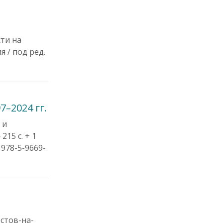
сти на
 / под ред.
–2024 гг.
 и
215 с. + 1
 978-5-9669-
стов-на-