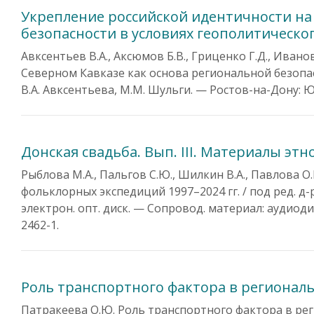
Укрепление российской идентичности на
безопасности в условиях геополитическо
Авксентьев В.А., Аксюмов Б.В., Гриценко Г.Д., Иван
Северном Кавказе как основа региональной безопас
В.А. Авксентьева, М.М. Шульги. — Ростов-на-Дону: ЮН
Донская свадьба. Вып. III. Материалы эт
Рыблова М.А., Пальгов С.Ю., Шилкин В.А., Павлова О.
фольклорных экспедиций 1997–2024 гг. / под ред. д-ра
электрон. опт. диск. — Сопровод. материал: аудиодис
2462-1.
Роль транспортного фактора в регионал
Патракеева О.Ю. Роль транспортного фактора в ре