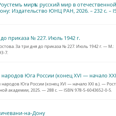
Роустемъ мирѣ»: русский мир в отечественно
ну: Издательство ЮНЦ РАН, 2026. – 232 с. – I
 до приказа № 227. Июль 1942 г.
остова. За три дня до приказа № 227. Июль 1942 г. — М.:
3-7.
ародов Юга России (конец XVI — начало XХI 
ародов Юга России (конец XVI — начало XХI в.). — Рос
й академии, 2025. — 288 с. — ISBN 978-5-6043652-0-5.
хичевани-на-Дону