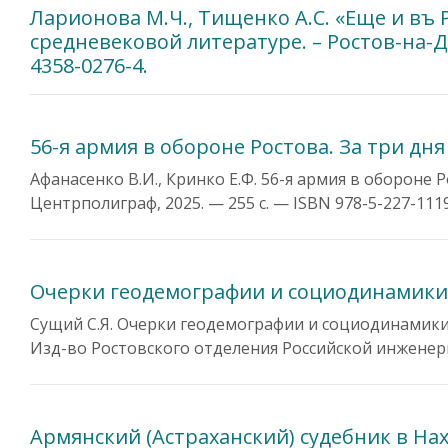
Ларионова М.Ч., Тищенко А.С. «Еще и въ 
средневековой литературе. – Ростов-на-До
4358-0276-4.
56-я армия в обороне Ростова. За три дня
Афанасенко В.И., Кринко Е.Ф. 56-я армия в обороне Р
Центрполиграф, 2025. — 255 с. — ISBN 978-5-227-1119
Очерки геодемографии и социодинамики н
Сущий С.Я. Очерки геодемографии и социодинамики н
Изд-во Ростовского отделения Российской инженерно
Армянский (Астраханский) судебник в На