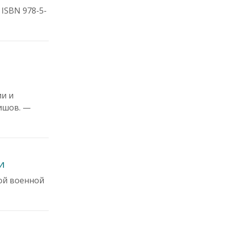
 ISBN 978-5-
ии и
тишов. —
и
ной военной