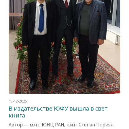
15-12-2025
В издательстве ЮФУ вышла в свет
книга
Автор — м.н.с. ЮНЦ РАН, к.и.н. Степан Чориян